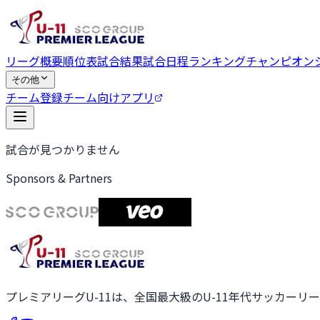
リーグ概要
順位表
試合結果
試合日程
ランキング
チャンピオン
その他
チーム登録
チーム向けアプリ
試合が見つかりません
Sponsors & Partners
プレミアリーグU-11は、全国最大級のU-11年代サッカーリ