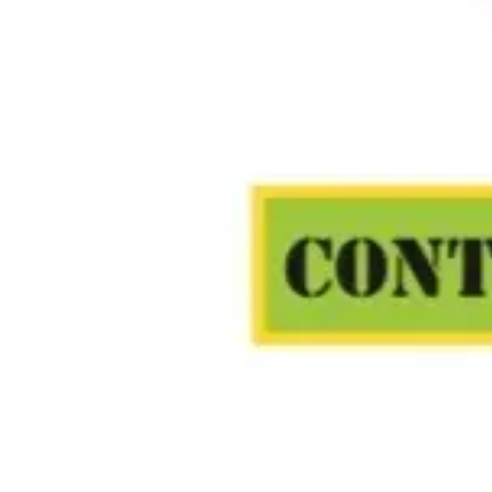
プレミアリーグU-11は、全国最大級のU-11年代サッカーリ
リーグ情報
リーグ概要
順位表
試合結果
試合日程
得点ランキング
その他
チーム一覧
チャンピオンシップ
大会記録
安全管理
よくある質問