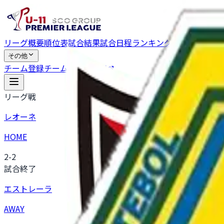
リーグ概要
順位表
試合結果
試合日程
ランキング
チャンピオン
その他
チーム登録
チーム向けアプリ
リーグ戦
レオーネ
HOME
2
-
2
試合終了
エストレーラ
AWAY