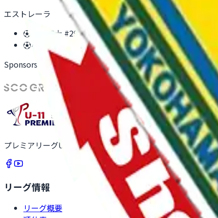
エストレーラ
⚽
矢澤和士 #29
1P
⚽
小川舜 #56
3P
Sponsors & Partners
プレミアリーグU-11は、全国最大級のU-11年代サッカーリ
リーグ情報
リーグ概要