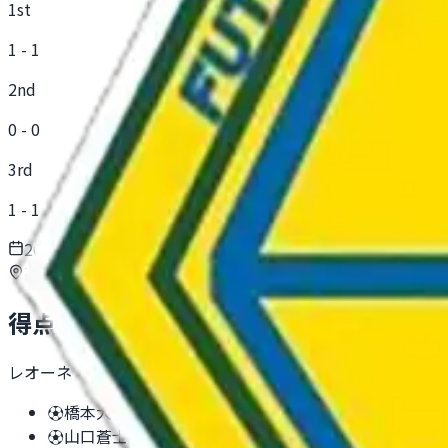
1st
1
-
1
2nd
0
-
0
3rd
1
-
1
2026年5月9日(土) 15:15
荏子田グランド
得点
レオーネ
⚽
橋本大雅 #30
1P
⚽
山口蒼士 #29
3P