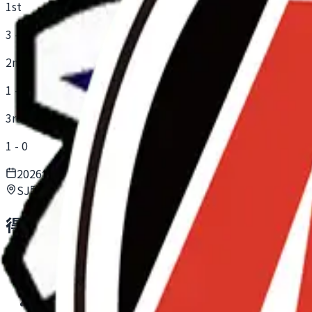
1st
3
-
0
2nd
1
-
0
3rd
1
-
0
2026年7月5日(日) 16:30
SJ駒岡第1グラウンド
得点
DOHTO Jr
⚽
三浦弐桃 #30
1P
⚽
佐藤辰樹 #33
1P