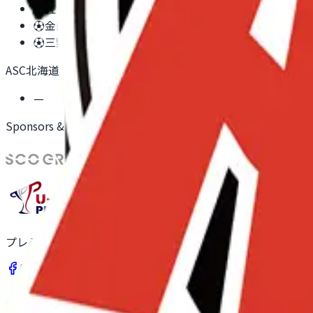
⚽
佐藤辰樹 #33
1P
⚽
金田瞬希 #35
2P
⚽
三野正真 #36
3P
ASC北海道
—
Sponsors & Partners
プレミアリーグU-11は、全国最大級のU-11年代サッカーリ
リーグ情報