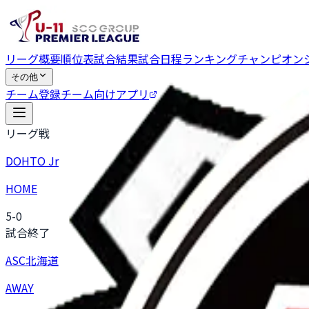
リーグ概要
順位表
試合結果
試合日程
ランキング
チャンピオン
その他
チーム登録
チーム向けアプリ
リーグ戦
DOHTO Jr
HOME
5
-
0
試合終了
ASC北海道
AWAY