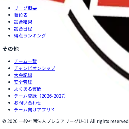
リーグ概要
順位表
試合結果
試合日程
得点ランキング
その他
チーム一覧
チャンピオンシップ
大会記録
安全管理
よくある質問
チーム登録（2026-2027）
お問い合わせ
チーム向けアプリ
©
2026
一般社団法人プレミアリーグU-11 All rights reserved