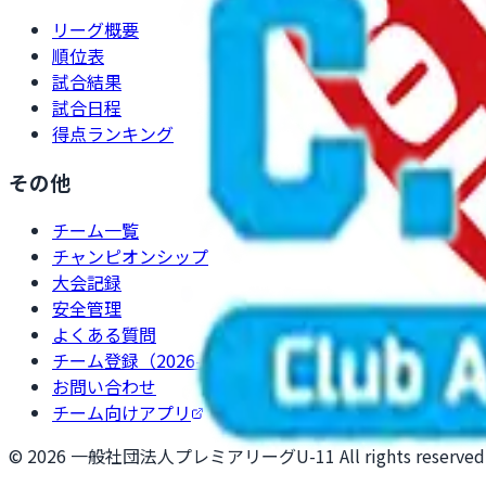
リーグ概要
順位表
試合結果
試合日程
得点ランキング
その他
チーム一覧
チャンピオンシップ
大会記録
安全管理
よくある質問
チーム登録（2026-2027）
お問い合わせ
チーム向けアプリ
©
2026
一般社団法人プレミアリーグU-11 All rights reserved