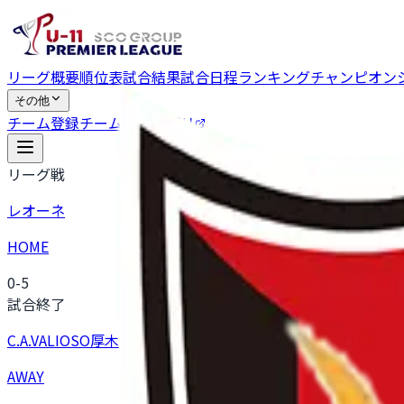
リーグ概要
順位表
試合結果
試合日程
ランキング
チャンピオン
その他
チーム登録
チーム向けアプリ
リーグ戦
レオーネ
HOME
0
-
5
試合終了
C.A.VALIOSO厚木
AWAY