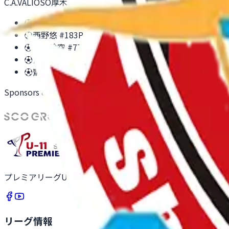
C.A.VALIOSO厚木
⚽
西野悠 #18
1P
⚽
西野悠 #18
3P
⚽
勝間玲空 #77
3P
⚽
斉藤虹輝 #9
3P
⚽
齋藤柊一 #88
3P
Sponsors & Partners
プレミアリーグU-11は、全国最大級のU-11年代サッカーリ
リーグ情報