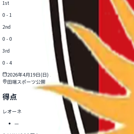
1st
0
-
1
2nd
0
-
0
3rd
0
-
4
2026年4月19日(日) 14:00
田端スポーツ公園
得点
レオーネ
—