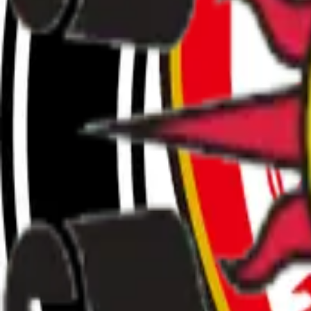
8/8(土)
HOME
ジ
vs
ジェフユナイテッド市原・千葉コラソン U-10
予定
7/25(土)
HOME
vs
FCリベレオU-10
0
-
1
7/20(月)
AWAY
vs
船橋トレセン U-10
0
-
1
7/18(土)
HOME
vs
クラブ・ドラゴンズ柏U-10
2
-
0
7/4(土)
AWAY
vs
房総ローヴァーズ木更津FC U-10
予定
7/4(土)
AWAY
vs
房総ローヴァーズ木更津FC U-10
0
-
2