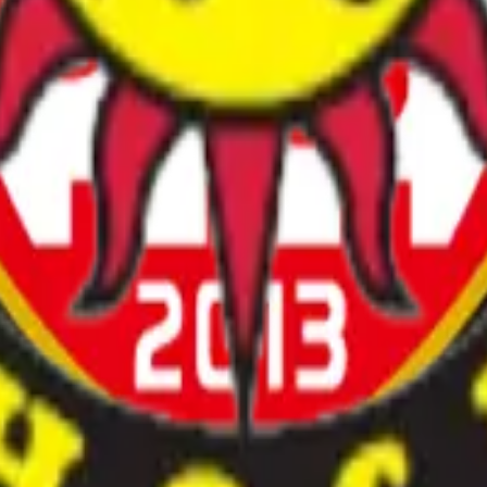
ーグです。 子どもたちの成長と挑戦を応援します。