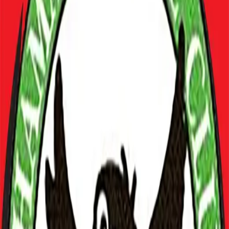
16
坂本
彩光
DF
17
高橋
侑志
DF
25
伊藤
勇志
MF
48
柴田
兼斗
MF
50
深堀
翔
DF
51
源河
高一郎
DF
53
片岡
桜
FW
54
野村
翔我
MF
55
濱口
睦斗
MF
56
三浦
豪輝
MF
57
小笠原
咲空
FW
58
西田
凜花
MF
60
門田
樹
GK
最近の試合
8/1(土)
HOME
vs
バディーU-10